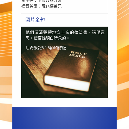
堂主任：吳雪容宣教師
福音幹事：阮兆德弟兄
圖片金句
他們清清楚楚地念上帝的律法書，講明意
思，使百姓明白所念的。
尼希米記8：8節和修版