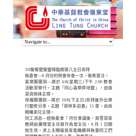
3/8聖餐暨聖靈降臨期第八主日崇拜
執委會—8 月份的例會休會一次，敬希垂注。
喜樂團團契—將於 6/8(星期三)下午 2:00 教會
活動室舉行，主題「同心喜樂齊培靈」，由張
潔貞姊妹主領。
保羅團團契—將於 10/8(下主日)崇拜後外出舉
行靈修分享，主題「哥林多前書」15 章，由吳
曉曦弟兄主領。
同工消息—經執委會 7 月份會議後，吳雪容宣
教師由署理堂主任晉升為堂主任，8 月 1 日開
始生效，求上主賜福吳宣能繼續與執委同工們