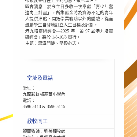
帶領教會行在上主的心意，敬希垂注。
區會消息—於今主日多收一次奉獻「青少年奮
進向上計畫」，所集獻金將為資源不足的青年
人提供津貼，開拓學業範疇以外的體驗，從而
鼓勵學生自發地訂立人生目標及計劃。
港九培靈研經會—2025 年「第 97 屆港九培靈
研經會」將於 1/8-10/8 舉行，
主題：恩澤門徒、堅毅心志。
堂址及電話
堂址：
九龍彩虹邨基華小學內
電話：
3596 5113 & 3596 5115
教牧同工
顧問牧師：劉美鐘牧師