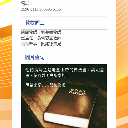
電話：
3596 5113 & 3596 5115
教牧同工
顧問牧師：劉美鐘牧師
堂主任：吳雪容宣教師
福音幹事：阮兆德弟兄
圖片金句
他們清清楚楚地念上帝的律法書，講明意
思，使百姓明白所念的。
尼希米記8：8節和修版